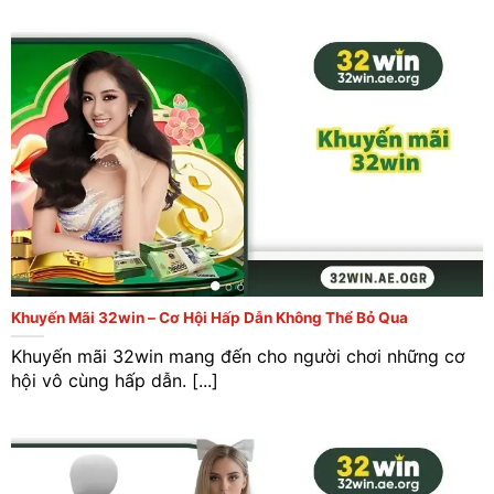
Khuyến Mãi 32win – Cơ Hội Hấp Dẫn Không Thể Bỏ Qua
Khuyến mãi 32win mang đến cho người chơi những cơ
hội vô cùng hấp dẫn. [...]