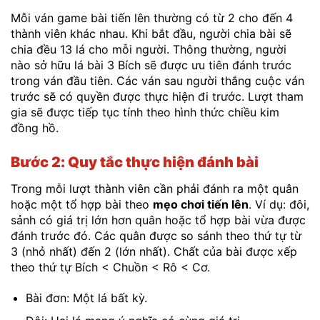
Mỗi ván game bài tiến lên thường có từ 2 cho đến 4
thành viên khác nhau. Khi bắt đầu, người chia bài sẽ
chia đều 13 lá cho mỗi người. Thông thường, người
nào sở hữu lá bài 3 Bích sẽ được ưu tiên đánh trước
trong ván đầu tiên. Các ván sau người thắng cuộc ván
trước sẽ có quyền được thực hiện đi trước. Lượt tham
gia sẽ được tiếp tục tính theo hình thức chiều kim
đồng hồ.
Bước 2: Quy tắc thực hiện đánh bài
Trong mỗi lượt thành viên cần phải đánh ra một quân
hoặc một tổ hợp bài theo
mẹo chơi tiến lên
. Ví dụ: đôi,
sảnh có giá trị lớn hơn quân hoặc tổ hợp bài vừa được
đánh trước đó. Các quân được so sánh theo thứ tự từ
3 (nhỏ nhất) đến 2 (lớn nhất). Chất của bài được xếp
theo thứ tự Bích < Chuồn < Rô < Cơ.
Bài đơn: Một lá bất kỳ.