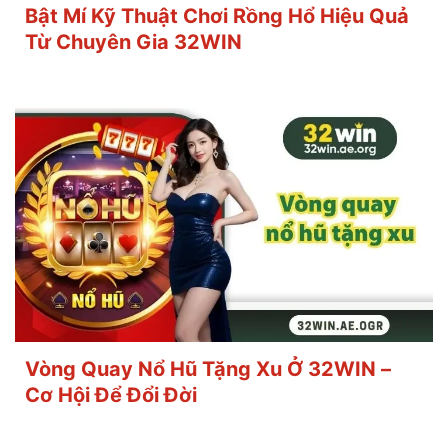
Bật Mí Kỹ Thuật Chơi Rồng Hổ Hiệu Quả
Từ Chuyên Gia 32WIN
Vòng Quay Nổ Hũ Tặng Xu Ở 32WIN –
Cơ Hội Để Đổi Đời