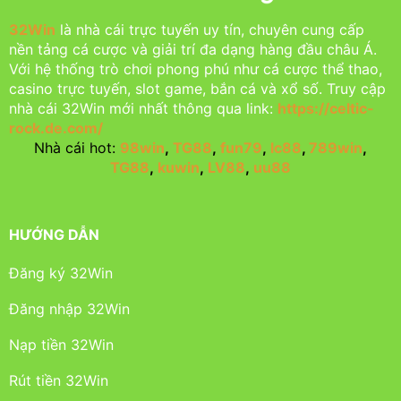
32Win
là nhà cái trực tuyến uy tín, chuyên cung cấp
nền tảng cá cược và giải trí đa dạng hàng đầu châu Á.
Với hệ thống trò chơi phong phú như cá cược thể thao,
casino trực tuyến, slot game, bắn cá và xổ số. Truy cập
nhà cái 32Win mới nhất thông qua link:
https://celtic-
rock.de.com/
Nhà cái hot:
98win
,
TG88
,
fun79
,
lc88
,
789win
,
TG88
,
kuwin
,
LV88
,
uu88
HƯỚNG DẪN
Đăng ký 32Win
Đăng nhập 32Win
Nạp tiền 32Win
Rút tiền 32Win