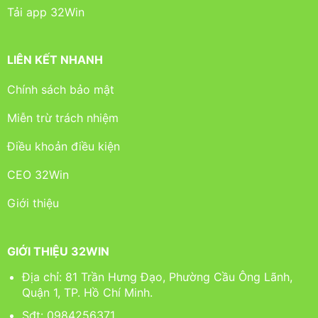
Tải app 32Win
LIÊN KẾT NHANH
Chính sách bảo mật
Miễn trừ trách nhiệm
Điều khoản điều kiện
CEO 32Win
Giới thiệu
GIỚI THIỆU 32WIN
Địa chỉ:
81 Trần Hưng Đạo, Phường Cầu Ông Lãnh,
Quận 1, TP. Hồ Chí Minh.
Sđt:
0984256371