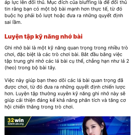
áp lực lên đối thủ. Mục đích của bluffing là để đối thủ
tin rằng bạn có một bộ bài mạnh hơn thực tế, từ đó
buộc họ phải bỏ lượt hoặc đưa ra những quyết định
sai lầm.
Luyện tập kỹ năng nhớ bài
Ghi nhớ bài là một kỹ năng quan trọng trong nhiều trò
chơi, đặc biệt là các trò chơi bài. Bắt đầu bằng việc
tập trung ghi nhớ các lá bài cụ thể, chẳng hạn như lá 2
(heo) trong bộ bài tây.
Việc này giúp bạn theo dõi các lá bài quan trọng đã
được chơi, từ đó đưa ra những quyết định chiến lược
hơn. Luyện tập thường xuyên kỹ năng ghi nhớ này sẽ
giúp cải thiện đáng kể khả năng phân tích và tăng cơ
hội chiến thắng trong trò chơi.