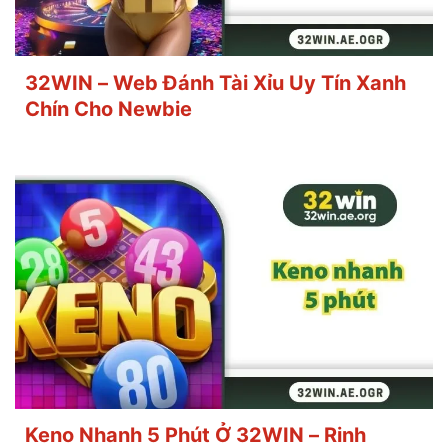
32WIN – Web Đánh Tài Xỉu Uy Tín Xanh
Chín Cho Newbie
Keno Nhanh 5 Phút Ở 32WIN – Rinh