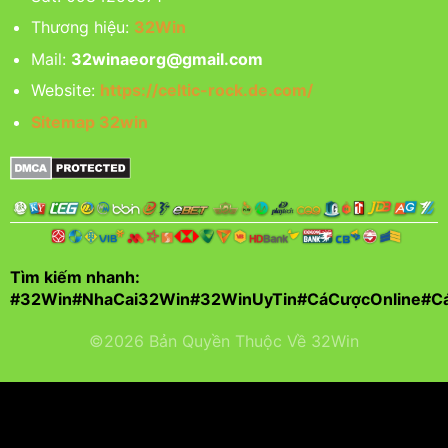
Thương hiệu:
32Win
Mail:
32winaeorg@gmail.com
Website:
https://celtic-rock.de.com/
Sitemap 32win
Tìm kiếm nhanh:
#32Win#NhaCai32Win#32WinUyTin#CáCượcOnline#Cá
©2026 Bản Quyền Thuộc Về 32Win